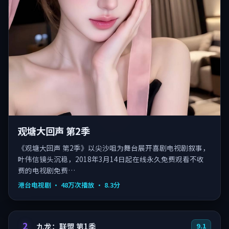
观塘大回声 第2季
《观塘大回声 第2季》以尖沙咀为舞台展开喜剧电视剧叙事，
叶伟信镜头沉稳，2018年3月14日起在线永久免费观看不收
费的电视剧免费…
港台电视剧
·
48万次播放
·
8.3
分
2
九龙：联盟 第1季
9.1