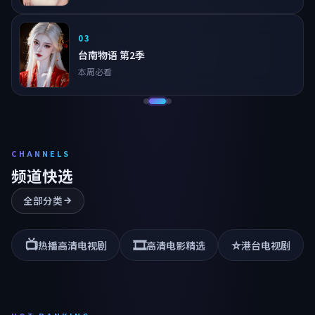
03
台南物语 第2季
本周必看
CHANNELS
频道快选
全部分类
📺
🎞️
⭐
热播高清电视剧
高清电影精选
港台电视剧