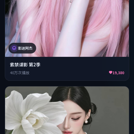
影迷阿杰
紫禁谍影 第2季
40万次播放
19,380