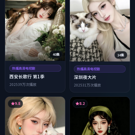
40集
14集
热播高清电视剧
热播高清电视剧
西安长歌行 第1季
深圳夜大片
2025
39万次播放
2025
31万次播放
9.8
8.2