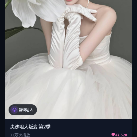
剪辑达人
尖沙咀大叛变 第2季
31万次播放
47,520