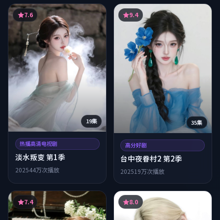
7.6
9.4
19集
35集
热播高清电视剧
高分好剧
淡水叛变 第1季
台中夜眷村2 第2季
2025
44万次播放
2025
19万次播放
7.4
8.0