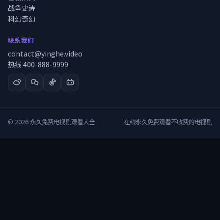
战争史诗
科幻奇幻
联系我们
contact@yinghe.video
热线 400-888-9999
©
2026
永久免费电视剧观看大全
在线永久免费观看不收费的电视剧