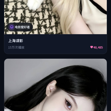
电影爱好者
上海谍影
15万次播放
40,485