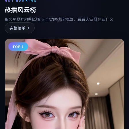
HOT RANKING
热播风云榜
永久免费电视剧观看大全
实时热度榜单，看看大家都在追什么
完整榜单
TOP 1