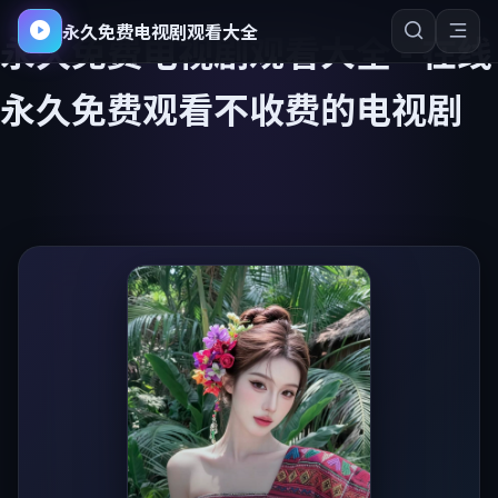
永久免费电视剧观看大全
永久免费电视剧观看大全
-
在线
永久免费观看不收费的电视剧