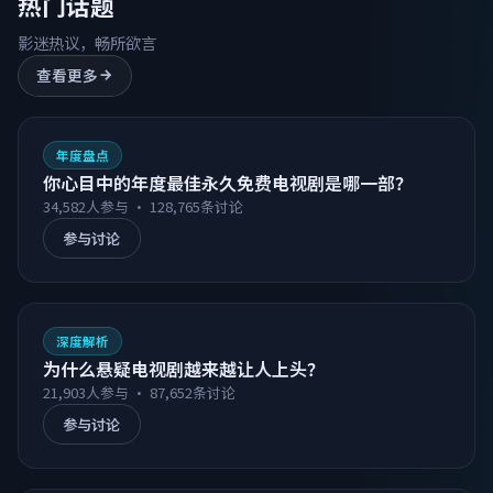
热门话题
影迷热议，畅所欲言
查看更多
年度盘点
你心目中的年度最佳永久免费电视剧是哪一部？
34,582
人参与 ·
128,765
条讨论
参与讨论
深度解析
为什么悬疑电视剧越来越让人上头？
21,903
人参与 ·
87,652
条讨论
参与讨论