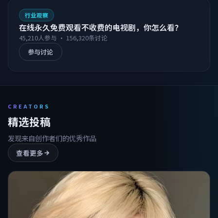
行业观察
在线永久免费观看不收费的电视剧，你怎么看？
45,210
人参与 ·
156,320
条讨论
参与讨论
CREATORS
精选投稿
发现来自创作者们的优秀作品
查看更多