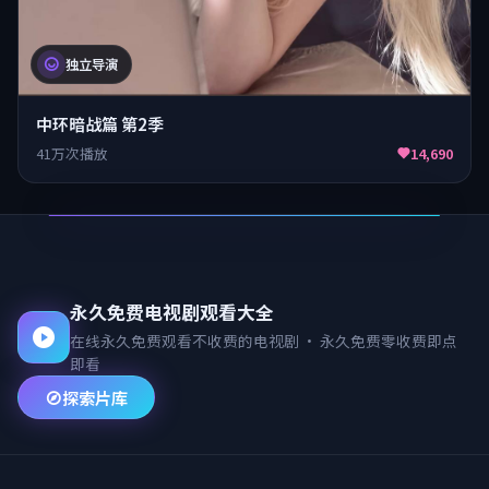
永久免费电视剧观看大全
在线永久免费观看不收费的电视剧
·
永久免费零收费即点
即看
探索片库
站点导航
首页
用户投稿
话题讨论
探索发现
关于我们
热门分类
热播高清电视剧
高清电影精选
港台电视剧
高分好剧