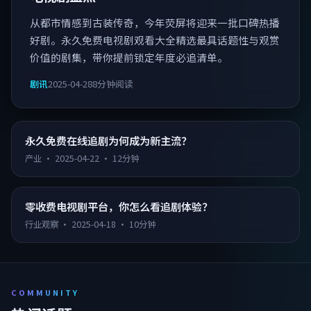
零收费电视剧平台，你怎么看追剧体验？
行业观察
·
2025-04-18
·
10分钟
COMMUNITY
热门话题
影迷热议，畅所欲言
查看更多
年度盘点
你心目中的年度最佳永久免费电视剧是哪一部？
34,582
人参与 ·
128,765
条讨论
参与讨论