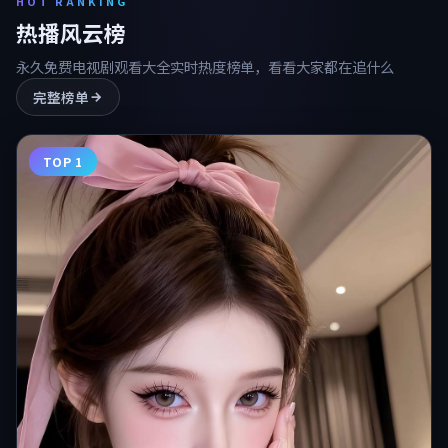
观塘大回声 第2季