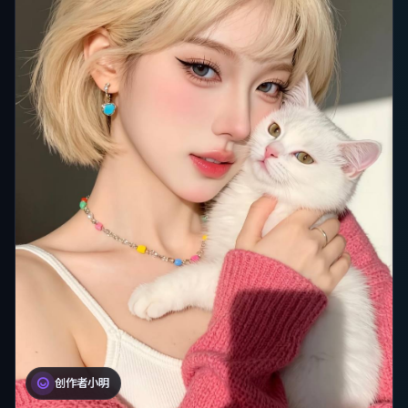
创作者小明
新扬州风暴3
16万次播放
49,865