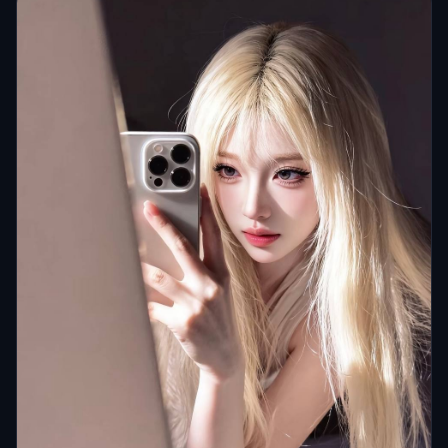
独立导演
中环暗战篇 第2季
41万次播放
14,690