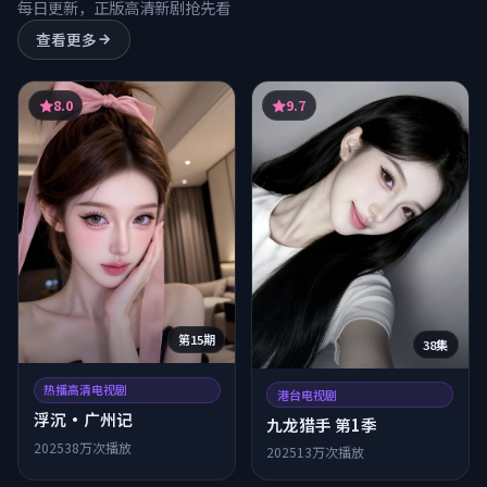
第15期
38集
热播高清电视剧
港台电视剧
浮沉·广州记
九龙猎手 第1季
2025
38万次播放
2025
13万次播放
7.6
9.4
19集
35集