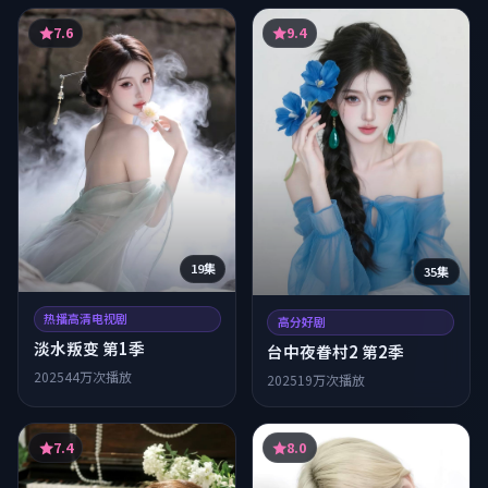
7.6
9.4
19集
35集
热播高清电视剧
高分好剧
淡水叛变 第1季
台中夜眷村2 第2季
2025
44万次播放
2025
19万次播放
7.4
8.0