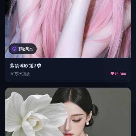
影迷阿杰
紫禁谍影 第2季
40万次播放
19,380