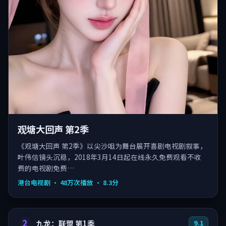
观塘大回声 第2季
《观塘大回声 第2季》以尖沙咀为舞台展开喜剧电视剧叙事，
叶伟信镜头沉稳，2018年3月14日起在线永久免费观看不收
费的电视剧免费…
港台电视剧
·
48万次播放
·
8.3
分
2
九龙：联盟 第1季
9.1