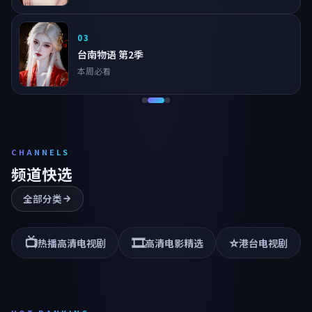
03
台南物语 第2季
本周必看
CHANNELS
频道快选
全部分类
📺
🎞️
⭐
热播高清电视剧
高清电影精选
港台电视剧