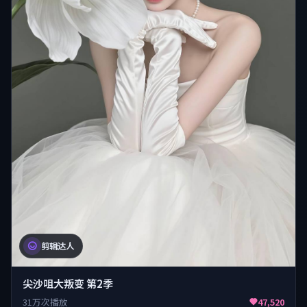
剪辑达人
尖沙咀大叛变 第2季
31万次播放
47,520