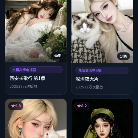
40集
14集
热播高清电视剧
热播高清电视剧
西安长歌行 第1季
深圳夜大片
2025
39万次播放
2025
31万次播放
9.8
8.2